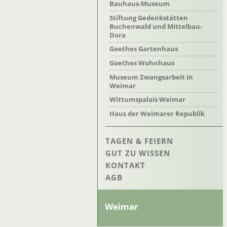
Bauhaus-Museum
Stiftung Gedenkstätten
Buchenwald und Mittelbau-
Dora
Goethes Gartenhaus
Goethes Wohnhaus
Museum Zwangsarbeit in
Weimar
Wittumspalais Weimar
Haus der Weimarer Republik
TAGEN & FEIERN
GUT ZU WISSEN
KONTAKT
AGB
Weimar