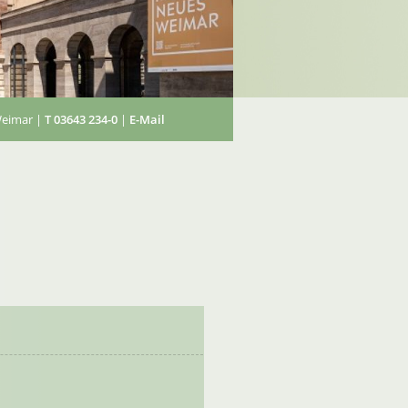
Weimar |
T 03643 234-0
|
E-Mail