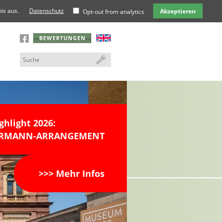
is aus.
Datenschutz
Akzeptieren
Opt-out from analytics
BEWERTUNGEN
ghlight 2026:
DERMANN-ARRANGEMENT
>>> Mehr Infos