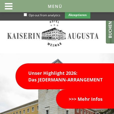
Diese Website benutzt Cookies, um sie optimal und nutzerfreundlicher
MENÜ
zu gestalten. Wenn Sie die Website weiter nutzen gehen wir von Ihrem
Einverständnis aus.
Datenschutz
Akzeptieren
Opt-out from analytics
BUCHEN
Unser Highlight 2026:
Das JEDERMANN-ARRANGEMENT
>>> Mehr Infos