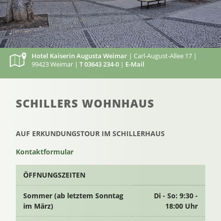
Hotel Kaiserin Augusta Weimar
| Carl-August-Allee 17 |
99423 Weimar |
T 03643 234-0
|
E-Mail
SCHILLERS WOHNHAUS
AUF ERKUNDUNGSTOUR IM SCHILLERHAUS
Kontaktformular
ÖFFNUNGSZEITEN
Sommer (ab letztem Sonntag
Di - So: 9:30 -
im März)
18:00 Uhr