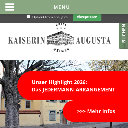
Diese Website benutzt Cookies, um sie optimal und nutzerfreundlicher
MENÜ
zu gestalten. Wenn Sie die Website weiter nutzen gehen wir von Ihrem
Einverständnis aus.
Datenschutz
Akzeptieren
Opt-out from analytics
BUCHEN
Unser Highlight 2026:
Das JEDERMANN-ARRANGEMENT
>>> Mehr Infos