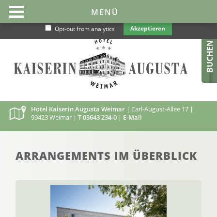
Diese Website benutzt Cookies, um sie optimal und nutzerfreundlicher
MENÜ
zu gestalten. Wenn Sie die Website weiter nutzen gehen wir von Ihrem
Einverständnis aus.
Datenschutz
Akzeptieren
Opt-out from analytics
BUCHEN
Hotel Kaiserin Augusta Weimar
| Carl-August-Allee 17 |
99423 Weimar |
T 03643 234-0
|
E-Mail
ARRANGEMENTS IM ÜBERBLICK