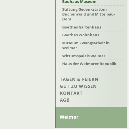
Bauhaus-Museum
Stiftung Gedenkstätten
Buchenwald und Mittelbau-
Dora
Goethes Gartenhaus
Goethes Wohnhaus
Museum Zwangsarbeit in
Weimar
Wittumspalais Weimar
Haus der Weimarer Republik
TAGEN & FEIERN
GUT ZU WISSEN
KONTAKT
AGB
Weimar