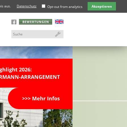
is aus.
Datenschutz
Akzeptieren
Opt-out from analytics
BEWERTUNGEN
ghlight 2026:
DERMANN-ARRANGEMENT
>>> Mehr Infos