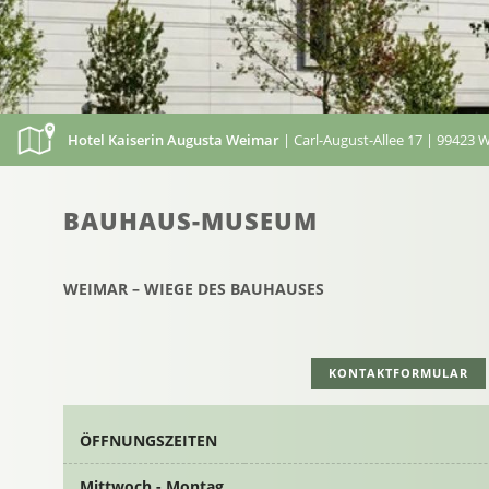
Hotel Kaiserin Augusta Weimar
| Carl-August-Allee 17 | 99423 
BAUHAUS-MUSEUM
WEIMAR – WIEGE DES BAUHAUSES
KONTAKTFORMULAR
ÖFFNUNGSZEITEN
Mittwoch - Montag