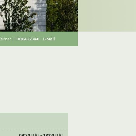
Weimar |
T 03643 234-0
|
E-Mail
09:30 Uhr - 18:00 Uhr